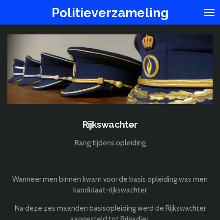
Ga
Politieverzameling
direct
naar
de
hoofdinhoud
Rijkswachter
Rang tijdens opleiding
Wanneer men binnen kwam voor de basis opleiding was men
kandidaat-rijkswachter
Na deze zes maanden basisopleiding werd de Rijkswachter
aangesteld tot Brigadier.