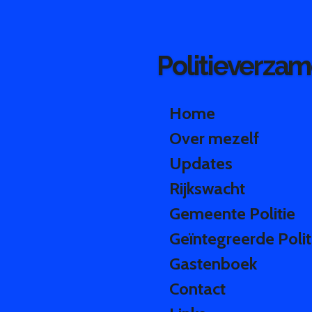
Ga
direct
naar
Politieverzam
de
hoofdinhoud
Home
Over mezelf
Updates
Rijkswacht
Gemeente Politie
Geïntegreerde Polit
Gastenboek
Contact