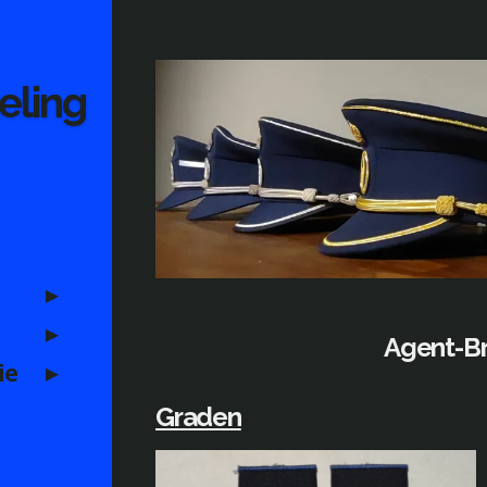
eling
Agent-Br
ie
Graden